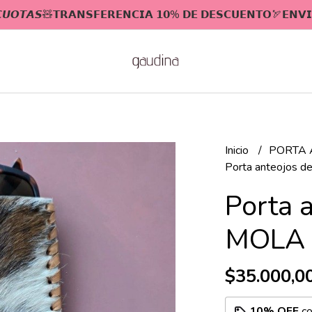
 𝘾𝙐𝙊𝙏𝘼𝙎🧸𝗧𝗥𝗔𝗡𝗦𝗙𝗘𝗥𝗘𝗡𝗖𝗜𝗔 𝟭𝟬% 𝗗𝗘 𝗗𝗘𝗦𝗖𝗨𝗘𝗡𝗧𝗢🏹𝗘𝗡𝗩𝗜
Inicio
PORTA 
Porta anteojos d
Porta 
MOLA
$35.000,0
10% OFF
c