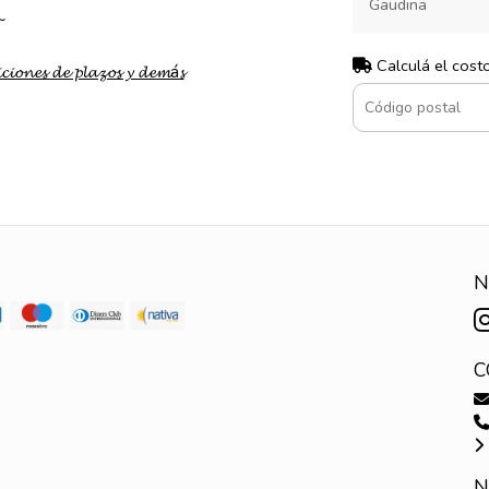
Gaudina
 ~
Calculá el cost
𝓬𝓲𝓸𝓷𝓮𝓼 𝓭𝓮 𝓹𝓵𝓪𝔃𝓸𝓼 𝔂 𝓭𝓮𝓶á𝓼
N
C
N