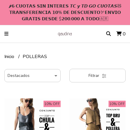
🌶𝟲 𝗖𝗨𝗢𝗧𝗔𝗦 𝗦𝗜𝗡 𝗜𝗡𝗧𝗘𝗥𝗘𝗦 𝙏𝘾 𝙮 𝙏𝘿 𝙂𝙊 𝘾𝙐𝙊𝙏𝘼𝙎🧸
𝗧𝗥𝗔𝗡𝗦𝗙𝗘𝗥𝗘𝗡𝗖𝗜𝗔 𝟭𝟬% 𝗗𝗘 𝗗𝗘𝗦𝗖𝗨𝗘𝗡𝗧𝗢🏹𝗘𝗡𝗩𝗜𝗢
𝗚𝗥𝗔𝗧𝗜𝗦 𝗗𝗘𝗦𝗗𝗘 $𝟮𝟬𝟬.𝟬𝟬𝟬 𝗔 𝗧𝗢𝗗𝗢🇦🇷
0
Inicio
POLLERAS
Filtrar
10% OFF
10% OFF