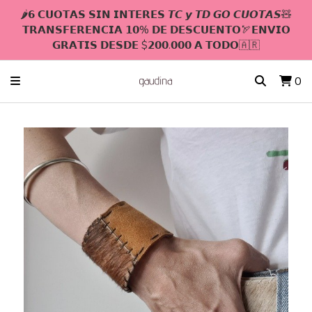
🌶𝟲 𝗖𝗨𝗢𝗧𝗔𝗦 𝗦𝗜𝗡 𝗜𝗡𝗧𝗘𝗥𝗘𝗦 𝙏𝘾 𝙮 𝙏𝘿 𝙂𝙊 𝘾𝙐𝙊𝙏𝘼𝙎🧸
𝗧𝗥𝗔𝗡𝗦𝗙𝗘𝗥𝗘𝗡𝗖𝗜𝗔 𝟭𝟬% 𝗗𝗘 𝗗𝗘𝗦𝗖𝗨𝗘𝗡𝗧𝗢🏹𝗘𝗡𝗩𝗜𝗢
𝗚𝗥𝗔𝗧𝗜𝗦 𝗗𝗘𝗦𝗗𝗘 $𝟮𝟬𝟬.𝟬𝟬𝟬 𝗔 𝗧𝗢𝗗𝗢🇦🇷
0