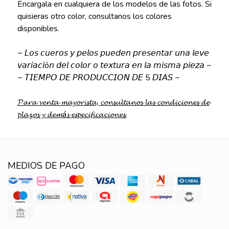
Encargala en cualquiera de los modelos de las fotos. Si
quisieras otro color, consultanos los colores
disponibles.
~ 𝘓𝘰𝘴 𝘤𝘶𝘦𝘳𝘰𝘴 𝘺 𝘱𝘦𝘭𝘰𝘴 𝘱𝘶𝘦𝘥𝘦𝘯 𝘱𝘳𝘦𝘴𝘦𝘯𝘵𝘢𝘳 𝘶𝘯𝘢 𝘭𝘦𝘷𝘦
𝘷𝘢𝘳𝘪𝘢𝘤𝘪ó𝘯 𝘥𝘦𝘭 𝘤𝘰𝘭𝘰𝘳 𝘰 𝘵𝘦𝘹𝘵𝘶𝘳𝘢 𝘦𝘯 𝘭𝘢 𝘮𝘪𝘴𝘮𝘢 𝘱𝘪𝘦𝘻𝘢 ~
~ 𝘛𝘐𝘌𝘔𝘗𝘖 𝘋𝘌 𝘗𝘙𝘖𝘋𝘜𝘊𝘊𝘐𝘖𝘕 𝘋𝘌 5 𝘋𝘐𝘈𝘚 ~
𝓟𝓪𝓻𝓪 𝓿𝓮𝓷𝓽𝓪 𝓶𝓪𝔂𝓸𝓻𝓲𝓼𝓽𝓪, 𝓬𝓸𝓷𝓼𝓾𝓵𝓽𝓪𝓷𝓸𝓼 𝓵𝓪𝓼 𝓬𝓸𝓷𝓭𝓲𝓬𝓲𝓸𝓷𝓮𝓼 𝓭𝓮
𝓹𝓵𝓪𝔃𝓸𝓼 𝔂 𝓭𝓮𝓶á𝓼 𝓮𝓼𝓹𝓮𝓬𝓲𝓯𝓲𝓬𝓪𝓬𝓲𝓸𝓷𝓮𝓼.
MEDIOS DE PAGO