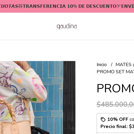
 𝘾𝙐𝙊𝙏𝘼𝙎🧸𝗧𝗥𝗔𝗡𝗦𝗙𝗘𝗥𝗘𝗡𝗖𝗜𝗔 𝟭𝟬% 𝗗𝗘 𝗗𝗘𝗦𝗖𝗨𝗘𝗡𝗧𝗢🏹𝗘𝗡𝗩𝗜
Inicio
MATES 
PROMO SET MA
PROMO
$485.000,0
10% OFF
c
Precio final:
$