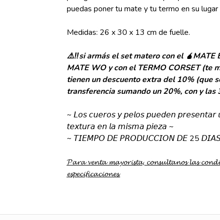
puedas poner tu mate y tu termo en su lugar 
Medidas: 26 x 30 x 13 cm de fuelle.
⚠️‼️si armás el set matero con el 🧉MA
MATE WO y con el TERMO CORSET (te muest
tienen un descuento extra del 10% (que 
transferencia sumando un 20%, con y las 3 
~ 𝘓𝘰𝘴 𝘤𝘶𝘦𝘳𝘰𝘴 𝘺 𝘱𝘦𝘭𝘰𝘴 𝘱𝘶𝘦𝘥𝘦𝘯 𝘱𝘳𝘦𝘴𝘦𝘯𝘵𝘢𝘳 𝘶
𝘵𝘦𝘹𝘵𝘶𝘳𝘢 𝘦𝘯 𝘭𝘢 𝘮𝘪𝘴𝘮𝘢 𝘱𝘪𝘦𝘻𝘢 ~
~ 𝘛𝘐𝘌𝘔𝘗𝘖 𝘋𝘌 𝘗𝘙𝘖𝘋𝘜𝘊𝘊𝘐𝘖𝘕 𝘋𝘌 25 𝘋𝘐𝘈
𝓟𝓪𝓻𝓪 𝓿𝓮𝓷𝓽𝓪 𝓶𝓪𝔂𝓸𝓻𝓲𝓼𝓽𝓪, 𝓬𝓸𝓷𝓼𝓾𝓵𝓽𝓪𝓷𝓸𝓼 𝓵𝓪𝓼 𝓬𝓸𝓷𝓭
𝓮𝓼𝓹𝓮𝓬𝓲𝓯𝓲𝓬𝓪𝓬𝓲𝓸𝓷𝓮𝓼.