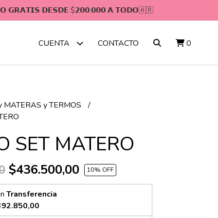
𝗢 𝗚𝗥𝗔𝗧𝗜𝗦 𝗗𝗘𝗦𝗗𝗘 $𝟮𝟬𝟬.𝟬𝟬𝟬 𝗔 𝗧𝗢𝗗𝗢🇦🇷
CONTACTO
0
CUENTA
y MATERAS y TERMOS
TERO
 SET MATERO
$436.500,00
0
10
% OFF
on
Transferencia
392.850,00