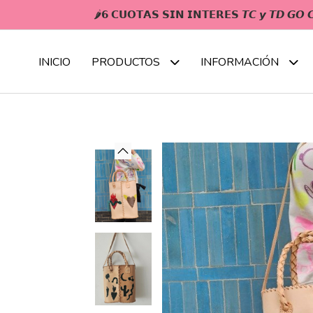
🌶𝟲 𝗖𝗨𝗢𝗧𝗔𝗦 𝗦𝗜𝗡 𝗜𝗡𝗧𝗘𝗥𝗘𝗦 𝙏𝘾 𝙮 𝙏𝘿 𝙂
INICIO
PRODUCTOS
INFORMACIÓN