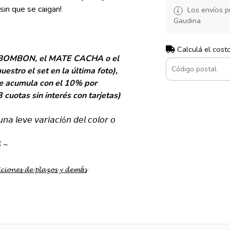
sin que se caigan!
Los envíos p
Gaudina
Calculá el cost
TE BOMBON, el MATE CACHA o el
ro el set en la última foto),
se acumula con el 10% por
cuotas sin interés con tarjetas)
𝘯𝘢 𝘭𝘦𝘷𝘦 𝘷𝘢𝘳𝘪𝘢𝘤𝘪ó𝘯 𝘥𝘦𝘭 𝘤𝘰𝘭𝘰𝘳 𝘰
 ~
𝓬𝓲𝓸𝓷𝓮𝓼 𝓭𝓮 𝓹𝓵𝓪𝔃𝓸𝓼 𝔂 𝓭𝓮𝓶á𝓼