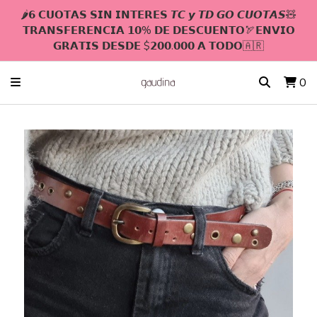
🌶𝟲 𝗖𝗨𝗢𝗧𝗔𝗦 𝗦𝗜𝗡 𝗜𝗡𝗧𝗘𝗥𝗘𝗦 𝙏𝘾 𝙮 𝙏𝘿 𝙂𝙊 𝘾𝙐𝙊𝙏𝘼𝙎🧸
𝗧𝗥𝗔𝗡𝗦𝗙𝗘𝗥𝗘𝗡𝗖𝗜𝗔 𝟭𝟬% 𝗗𝗘 𝗗𝗘𝗦𝗖𝗨𝗘𝗡𝗧𝗢🏹𝗘𝗡𝗩𝗜𝗢
𝗚𝗥𝗔𝗧𝗜𝗦 𝗗𝗘𝗦𝗗𝗘 $𝟮𝟬𝟬.𝟬𝟬𝟬 𝗔 𝗧𝗢𝗗𝗢🇦🇷
0