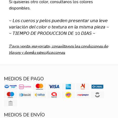
Si quisieras otro color, consultanos los colores
disponibles.
~ 𝘓𝘰𝘴 𝘤𝘶𝘦𝘳𝘰𝘴 𝘺 𝘱𝘦𝘭𝘰𝘴 𝘱𝘶𝘦𝘥𝘦𝘯 𝘱𝘳𝘦𝘴𝘦𝘯𝘵𝘢𝘳 𝘶𝘯𝘢 𝘭𝘦𝘷𝘦
𝘷𝘢𝘳𝘪𝘢𝘤𝘪ó𝘯 𝘥𝘦𝘭 𝘤𝘰𝘭𝘰𝘳 𝘰 𝘵𝘦𝘹𝘵𝘶𝘳𝘢 𝘦𝘯 𝘭𝘢 𝘮𝘪𝘴𝘮𝘢 𝘱𝘪𝘦𝘻𝘢 ~
~ 𝘛𝘐𝘌𝘔𝘗𝘖 𝘋𝘌 𝘗𝘙𝘖𝘋𝘜𝘊𝘊𝘐𝘖𝘕 𝘋𝘌 10 𝘋𝘐𝘈𝘚 ~
𝓟𝓪𝓻𝓪 𝓿𝓮𝓷𝓽𝓪 𝓶𝓪𝔂𝓸𝓻𝓲𝓼𝓽𝓪, 𝓬𝓸𝓷𝓼𝓾𝓵𝓽𝓪𝓷𝓸𝓼 𝓵𝓪𝓼 𝓬𝓸𝓷𝓭𝓲𝓬𝓲𝓸𝓷𝓮𝓼 𝓭𝓮
𝓹𝓵𝓪𝔃𝓸𝓼 𝔂 𝓭𝓮𝓶á𝓼 𝓮𝓼𝓹𝓮𝓬𝓲𝓯𝓲𝓬𝓪𝓬𝓲𝓸𝓷𝓮𝓼.
MEDIOS DE PAGO
MEDIOS DE ENVÍO