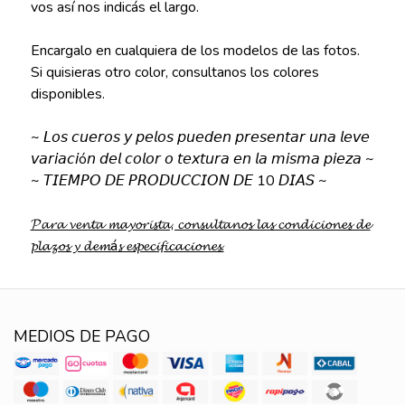
vos así nos indicás el largo.
Encargalo en cualquiera de los modelos de las fotos.
Si quisieras otro color, consultanos los colores
disponibles.
~ 𝘓𝘰𝘴 𝘤𝘶𝘦𝘳𝘰𝘴 𝘺 𝘱𝘦𝘭𝘰𝘴 𝘱𝘶𝘦𝘥𝘦𝘯 𝘱𝘳𝘦𝘴𝘦𝘯𝘵𝘢𝘳 𝘶𝘯𝘢 𝘭𝘦𝘷𝘦
𝘷𝘢𝘳𝘪𝘢𝘤𝘪ó𝘯 𝘥𝘦𝘭 𝘤𝘰𝘭𝘰𝘳 𝘰 𝘵𝘦𝘹𝘵𝘶𝘳𝘢 𝘦𝘯 𝘭𝘢 𝘮𝘪𝘴𝘮𝘢 𝘱𝘪𝘦𝘻𝘢 ~
~ 𝘛𝘐𝘌𝘔𝘗𝘖 𝘋𝘌 𝘗𝘙𝘖𝘋𝘜𝘊𝘊𝘐𝘖𝘕 𝘋𝘌 10 𝘋𝘐𝘈𝘚 ~
𝓟𝓪𝓻𝓪 𝓿𝓮𝓷𝓽𝓪 𝓶𝓪𝔂𝓸𝓻𝓲𝓼𝓽𝓪, 𝓬𝓸𝓷𝓼𝓾𝓵𝓽𝓪𝓷𝓸𝓼 𝓵𝓪𝓼 𝓬𝓸𝓷𝓭𝓲𝓬𝓲𝓸𝓷𝓮𝓼 𝓭𝓮
𝓹𝓵𝓪𝔃𝓸𝓼 𝔂 𝓭𝓮𝓶á𝓼 𝓮𝓼𝓹𝓮𝓬𝓲𝓯𝓲𝓬𝓪𝓬𝓲𝓸𝓷𝓮𝓼.
MEDIOS DE PAGO