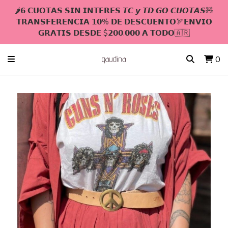
🌶𝟲 𝗖𝗨𝗢𝗧𝗔𝗦 𝗦𝗜𝗡 𝗜𝗡𝗧𝗘𝗥𝗘𝗦 𝙏𝘾 𝙮 𝙏𝘿 𝙂𝙊 𝘾𝙐𝙊𝙏𝘼𝙎🧸
𝗧𝗥𝗔𝗡𝗦𝗙𝗘𝗥𝗘𝗡𝗖𝗜𝗔 𝟭𝟬% 𝗗𝗘 𝗗𝗘𝗦𝗖𝗨𝗘𝗡𝗧𝗢🏹𝗘𝗡𝗩𝗜𝗢
𝗚𝗥𝗔𝗧𝗜𝗦 𝗗𝗘𝗦𝗗𝗘 $𝟮𝟬𝟬.𝟬𝟬𝟬 𝗔 𝗧𝗢𝗗𝗢🇦🇷
0