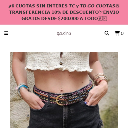
🌶𝟲 𝗖𝗨𝗢𝗧𝗔𝗦 𝗦𝗜𝗡 𝗜𝗡𝗧𝗘𝗥𝗘𝗦 𝙏𝘾 𝙮 𝙏𝘿 𝙂𝙊 𝘾𝙐𝙊𝙏𝘼𝙎🧸
𝗧𝗥𝗔𝗡𝗦𝗙𝗘𝗥𝗘𝗡𝗖𝗜𝗔 𝟭𝟬% 𝗗𝗘 𝗗𝗘𝗦𝗖𝗨𝗘𝗡𝗧𝗢🏹𝗘𝗡𝗩𝗜𝗢
𝗚𝗥𝗔𝗧𝗜𝗦 𝗗𝗘𝗦𝗗𝗘 $𝟮𝟬𝟬.𝟬𝟬𝟬 𝗔 𝗧𝗢𝗗𝗢🇦🇷
0