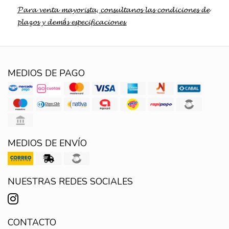
𝓟𝓪𝓻𝓪 𝓿𝓮𝓷𝓽𝓪 𝓶𝓪𝔂𝓸𝓻𝓲𝓼𝓽𝓪, 𝓬𝓸𝓷𝓼𝓾𝓵𝓽𝓪𝓷𝓸𝓼 𝓵𝓪𝓼 𝓬𝓸𝓷𝓭𝓲𝓬𝓲𝓸𝓷𝓮𝓼 𝓭𝓮
𝓹𝓵𝓪𝔃𝓸𝓼 𝔂 𝓭𝓮𝓶á𝓼 𝓮𝓼𝓹𝓮𝓬𝓲𝓯𝓲𝓬𝓪𝓬𝓲𝓸𝓷𝓮𝓼.
MEDIOS DE PAGO
MEDIOS DE ENVÍO
NUESTRAS REDES SOCIALES
CONTACTO