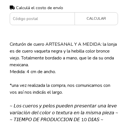
Calculá el costo de envío
CALCULAR
Cinturón de cuero ARTESANAL Y A MEDIDA: la lonja
es de cuero vaqueta negra y la hebilla color bronce
viejo. Totalmente bordado a mano, que le da su onda
mexicana.
Medida: 4 cm de ancho.
*una vez realizada la compra, nos comunicamos con
vos así nos indicás el largo.
~ 𝘓𝘰𝘴 𝘤𝘶𝘦𝘳𝘰𝘴 𝘺 𝘱𝘦𝘭𝘰𝘴 𝘱𝘶𝘦𝘥𝘦𝘯 𝘱𝘳𝘦𝘴𝘦𝘯𝘵𝘢𝘳 𝘶𝘯𝘢 𝘭𝘦𝘷𝘦
𝘷𝘢𝘳𝘪𝘢𝘤𝘪ó𝘯 𝘥𝘦𝘭 𝘤𝘰𝘭𝘰𝘳 𝘰 𝘵𝘦𝘹𝘵𝘶𝘳𝘢 𝘦𝘯 𝘭𝘢 𝘮𝘪𝘴𝘮𝘢 𝘱𝘪𝘦𝘻𝘢 ~
~ 𝘛𝘐𝘌𝘔𝘗𝘖 𝘋𝘌 𝘗𝘙𝘖𝘋𝘜𝘊𝘊𝘐𝘖𝘕 𝘋𝘌 10 𝘋𝘐𝘈𝘚 ~