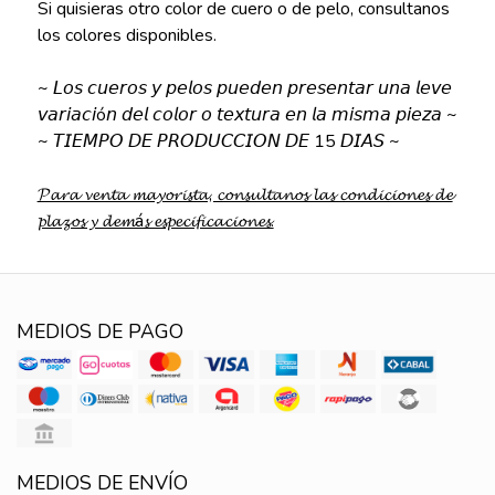
Si quisieras otro color de cuero o de pelo, consultanos
los colores disponibles.
~ 𝘓𝘰𝘴 𝘤𝘶𝘦𝘳𝘰𝘴 𝘺 𝘱𝘦𝘭𝘰𝘴 𝘱𝘶𝘦𝘥𝘦𝘯 𝘱𝘳𝘦𝘴𝘦𝘯𝘵𝘢𝘳 𝘶𝘯𝘢 𝘭𝘦𝘷𝘦
𝘷𝘢𝘳𝘪𝘢𝘤𝘪ó𝘯 𝘥𝘦𝘭 𝘤𝘰𝘭𝘰𝘳 𝘰 𝘵𝘦𝘹𝘵𝘶𝘳𝘢 𝘦𝘯 𝘭𝘢 𝘮𝘪𝘴𝘮𝘢 𝘱𝘪𝘦𝘻𝘢 ~
~ 𝘛𝘐𝘌𝘔𝘗𝘖 𝘋𝘌 𝘗𝘙𝘖𝘋𝘜𝘊𝘊𝘐𝘖𝘕 𝘋𝘌 15 𝘋𝘐𝘈𝘚 ~
𝓟𝓪𝓻𝓪 𝓿𝓮𝓷𝓽𝓪 𝓶𝓪𝔂𝓸𝓻𝓲𝓼𝓽𝓪, 𝓬𝓸𝓷𝓼𝓾𝓵𝓽𝓪𝓷𝓸𝓼 𝓵𝓪𝓼 𝓬𝓸𝓷𝓭𝓲𝓬𝓲𝓸𝓷𝓮𝓼 𝓭𝓮
𝓹𝓵𝓪𝔃𝓸𝓼 𝔂 𝓭𝓮𝓶á𝓼 𝓮𝓼𝓹𝓮𝓬𝓲𝓯𝓲𝓬𝓪𝓬𝓲𝓸𝓷𝓮𝓼.
MEDIOS DE PAGO
MEDIOS DE ENVÍO