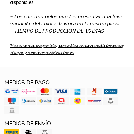
disponibles.
~ 𝘓𝘰𝘴 𝘤𝘶𝘦𝘳𝘰𝘴 𝘺 𝘱𝘦𝘭𝘰𝘴 𝘱𝘶𝘦𝘥𝘦𝘯 𝘱𝘳𝘦𝘴𝘦𝘯𝘵𝘢𝘳 𝘶𝘯𝘢 𝘭𝘦𝘷𝘦
𝘷𝘢𝘳𝘪𝘢𝘤𝘪ó𝘯 𝘥𝘦𝘭 𝘤𝘰𝘭𝘰𝘳 𝘰 𝘵𝘦𝘹𝘵𝘶𝘳𝘢 𝘦𝘯 𝘭𝘢 𝘮𝘪𝘴𝘮𝘢 𝘱𝘪𝘦𝘻𝘢 ~
~ 𝘛𝘐𝘌𝘔𝘗𝘖 𝘋𝘌 𝘗𝘙𝘖𝘋𝘜𝘊𝘊𝘐𝘖𝘕 𝘋𝘌 15 𝘋𝘐𝘈𝘚 ~
𝓟𝓪𝓻𝓪 𝓿𝓮𝓷𝓽𝓪 𝓶𝓪𝔂𝓸𝓻𝓲𝓼𝓽𝓪, 𝓬𝓸𝓷𝓼𝓾𝓵𝓽𝓪𝓷𝓸𝓼 𝓵𝓪𝓼 𝓬𝓸𝓷𝓭𝓲𝓬𝓲𝓸𝓷𝓮𝓼 𝓭𝓮
𝓹𝓵𝓪𝔃𝓸𝓼 𝔂 𝓭𝓮𝓶á𝓼 𝓮𝓼𝓹𝓮𝓬𝓲𝓯𝓲𝓬𝓪𝓬𝓲𝓸𝓷𝓮𝓼.
MEDIOS DE PAGO
MEDIOS DE ENVÍO