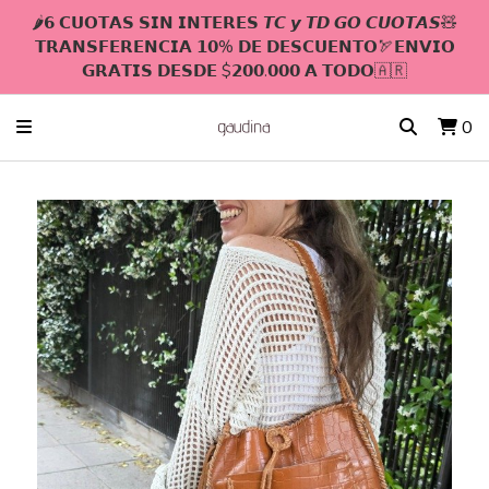
🌶𝟲 𝗖𝗨𝗢𝗧𝗔𝗦 𝗦𝗜𝗡 𝗜𝗡𝗧𝗘𝗥𝗘𝗦 𝙏𝘾 𝙮 𝙏𝘿 𝙂𝙊 𝘾𝙐𝙊𝙏𝘼𝙎🧸
𝗧𝗥𝗔𝗡𝗦𝗙𝗘𝗥𝗘𝗡𝗖𝗜𝗔 𝟭𝟬% 𝗗𝗘 𝗗𝗘𝗦𝗖𝗨𝗘𝗡𝗧𝗢🏹𝗘𝗡𝗩𝗜𝗢
𝗚𝗥𝗔𝗧𝗜𝗦 𝗗𝗘𝗦𝗗𝗘 $𝟮𝟬𝟬.𝟬𝟬𝟬 𝗔 𝗧𝗢𝗗𝗢🇦🇷
0