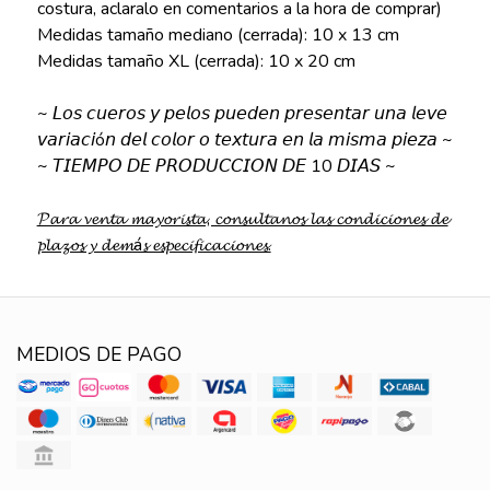
costura, aclaralo en comentarios a la hora de comprar)
Medidas tamaño mediano (cerrada): 10 x 13 cm
Medidas tamaño XL (cerrada): 10 x 20 cm
~ 𝘓𝘰𝘴 𝘤𝘶𝘦𝘳𝘰𝘴 𝘺 𝘱𝘦𝘭𝘰𝘴 𝘱𝘶𝘦𝘥𝘦𝘯 𝘱𝘳𝘦𝘴𝘦𝘯𝘵𝘢𝘳 𝘶𝘯𝘢 𝘭𝘦𝘷𝘦
𝘷𝘢𝘳𝘪𝘢𝘤𝘪ó𝘯 𝘥𝘦𝘭 𝘤𝘰𝘭𝘰𝘳 𝘰 𝘵𝘦𝘹𝘵𝘶𝘳𝘢 𝘦𝘯 𝘭𝘢 𝘮𝘪𝘴𝘮𝘢 𝘱𝘪𝘦𝘻𝘢 ~
~ 𝘛𝘐𝘌𝘔𝘗𝘖 𝘋𝘌 𝘗𝘙𝘖𝘋𝘜𝘊𝘊𝘐𝘖𝘕 𝘋𝘌 10 𝘋𝘐𝘈𝘚 ~
𝓟𝓪𝓻𝓪 𝓿𝓮𝓷𝓽𝓪 𝓶𝓪𝔂𝓸𝓻𝓲𝓼𝓽𝓪, 𝓬𝓸𝓷𝓼𝓾𝓵𝓽𝓪𝓷𝓸𝓼 𝓵𝓪𝓼 𝓬𝓸𝓷𝓭𝓲𝓬𝓲𝓸𝓷𝓮𝓼 𝓭𝓮
𝓹𝓵𝓪𝔃𝓸𝓼 𝔂 𝓭𝓮𝓶á𝓼 𝓮𝓼𝓹𝓮𝓬𝓲𝓯𝓲𝓬𝓪𝓬𝓲𝓸𝓷𝓮𝓼.
MEDIOS DE PAGO