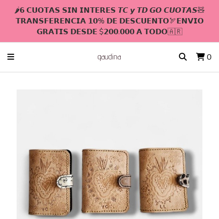
🌶𝟲 𝗖𝗨𝗢𝗧𝗔𝗦 𝗦𝗜𝗡 𝗜𝗡𝗧𝗘𝗥𝗘𝗦 𝙏𝘾 𝙮 𝙏𝘿 𝙂𝙊 𝘾𝙐𝙊𝙏𝘼𝙎🧸
𝗧𝗥𝗔𝗡𝗦𝗙𝗘𝗥𝗘𝗡𝗖𝗜𝗔 𝟭𝟬% 𝗗𝗘 𝗗𝗘𝗦𝗖𝗨𝗘𝗡𝗧𝗢🏹𝗘𝗡𝗩𝗜𝗢
𝗚𝗥𝗔𝗧𝗜𝗦 𝗗𝗘𝗦𝗗𝗘 $𝟮𝟬𝟬.𝟬𝟬𝟬 𝗔 𝗧𝗢𝗗𝗢🇦🇷
0